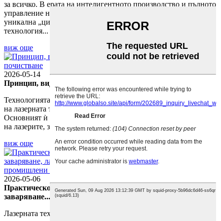
за всичко. В ерата на интелигентното производство и пълното
управление на жизнения цикъл, всеки продукт заслужава
уникална „цифрова идентификационна карта“. Като основна
технология...
виж още
2026-05-14
Принцип, видове и приложения на лазерното почистване...
Технологията за лазерно почистване е успешно приложение
на лазерната технология в областта на инженерството.
Основният ѝ принцип използва високата енергийна плътност
на лазерите, за да позволи взаимодействие между...
виж още
2026-05-06
Практическо ръководство за лазерно оборудване: Лазерно
заваряване...
Лазерната технология промени съвременното производство с