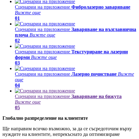
Сценарии на приложение
Фибролазерно заваряване
Вижте още
01
Сценарии на приложение
Заваряване на възглавнична
плоча
Вижте още
02
Сценарии на приложение
Текстуриране на лазерни
форми
Вижте още
03
Сценарии на приложение
Лазерно почистване
Вижте
още
04
Сценарии на приложение
Заваряване на бижута
Вижте още
05
Глобално разпределение на клиентите
Ще направим всичко възможно, за да се съсредоточим върху
нуждите на клиентите, непрекъснато да оптимизираме