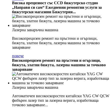
Висока прецизност със CCD бижутерско студио
„Направи си сам“ Ежедневни ремонтни услуги за
бижутерски магазини Бижутерия...
Лазерна заваръчна машина
Високопрецизен ремонт на пръстени и огърлици,
бижута, златни бижута, лазерна машина за точково
заваряване
повече
Високопрецизен ремонт на пръстени и огърлици,
бижута, златни бижута, лазерна машина за точково
заваряване
Лазерна заваръчна машина
Автоматичен високоскоростен китайски YAG CW QCW
фибърен лазер тип за лазерна верига, изработваща
точково заваряване...