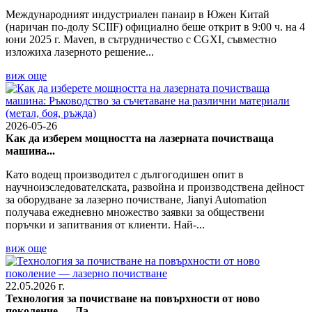
Международният индустриален панаир в Южен Китай
(наричан по-долу SCIIF) официално беше открит в 9:00 ч. на 4
юни 2025 г. Maven, в сътрудничество с CGXI, съвместно
изложиха лазерното решение...
виж още
2026-05-26
Как да изберем мощността на лазерната почистваща
машина...
Като водещ производител с дългогодишен опит в
научноизследователската, развойна и производствена дейност
за оборудване за лазерно почистване, Jianyi Automation
получава ежедневно множество заявки за обществени
поръчки и запитвания от клиенти. Най-...
виж още
22.05.2026 г.
Технология за почистване на повърхности от ново
поколение — Ла...