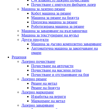
CW влакнесто лазерно почистване
Почистване с импулсен фибърен лазер
Машина за лазерно рязане
Кобот машина за рязане
Машина за рязане на бижута
Прецизна машина за рязане
Роботизирана машина за рязане
Машина за заваряване на възглавнички
Машина за текстуриране на мухъл
Други продукти
Машина за дъгово композитно заваряване
Автоматична машина за закопчаване на
омари
Решения
Лазерно почистване
Почистване на авточасти
Почистване на маслени петна
Почистване и отстраняване на боя
Лазерно рязане
Рязане на метал
Рязане на бижута
Лазерно маркиране
Изработка на вериги
Маркиране на метал
Лазерно заваряване