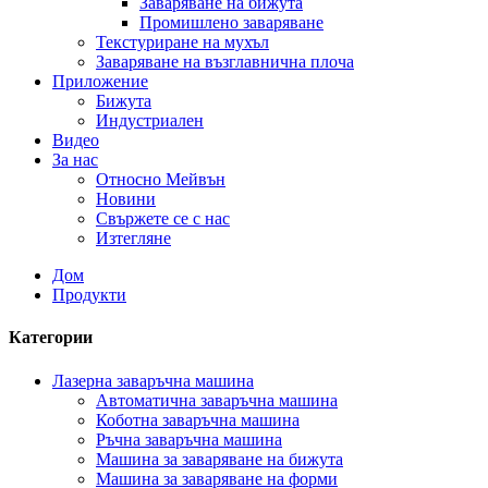
Заваряване на бижута
Промишлено заваряване
Текстуриране на мухъл
Заваряване на възглавнична плоча
Приложение
Бижута
Индустриален
Видео
За нас
Относно Мейвън
Новини
Свържете се с нас
Изтегляне
Дом
Продукти
Категории
Лазерна заваръчна машина
Автоматична заваръчна машина
Коботна заваръчна машина
Ръчна заваръчна машина
Машина за заваряване на бижута
Машина за заваряване на форми