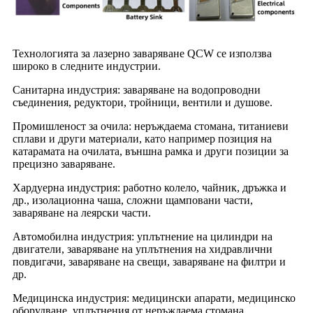
Технологията за лазерно заваряване QCW се използва
широко в следните индустрии.
Санитарна индустрия: заваряване на водопроводни
съединения, редуктори, тройници, вентили и душове.
Промишленост за очила: неръждаема стомана, титаниеви
сплави и други материали, като например позиция на
катарамата на очилата, външна рамка и други позиции за
прецизно заваряване.
Хардуерна индустрия: работно колело, чайник, дръжка и
др., изолационна чаша, сложни щамповани части,
заваряване на леярски части.
Автомобилна индустрия: уплътнение на цилиндри на
двигатели, заваряване на уплътнения на хидравлични
повдигачи, заваряване на свещи, заваряване на филтри и
др.
Медицинска индустрия: медицински апарати, медицинско
оборудване, уплътнения от неръждаема стомана,