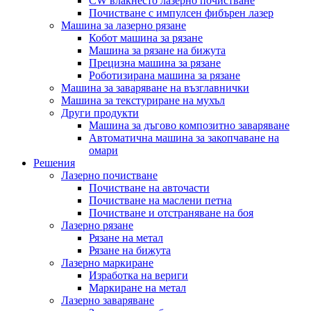
CW влакнесто лазерно почистване
Почистване с импулсен фибърен лазер
Машина за лазерно рязане
Кобот машина за рязане
Машина за рязане на бижута
Прецизна машина за рязане
Роботизирана машина за рязане
Машина за заваряване на възглавнички
Машина за текстуриране на мухъл
Други продукти
Машина за дъгово композитно заваряване
Автоматична машина за закопчаване на
омари
Решения
Лазерно почистване
Почистване на авточасти
Почистване на маслени петна
Почистване и отстраняване на боя
Лазерно рязане
Рязане на метал
Рязане на бижута
Лазерно маркиране
Изработка на вериги
Маркиране на метал
Лазерно заваряване