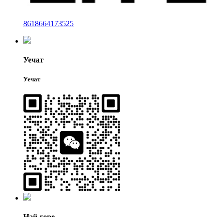
8618664173525
Уечат
Уечат
Най-горе