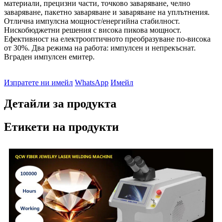
материали, прецизни части, точково заваряване, челно
заваряване, пакетно заваряване и заваряване на уплътнения.
Отлична импулсна мощност/енергийна стабилност.
Нискобюджетни решения с висока пикова мощност.
Ефективност на електрооптичното преобразуване по-висока
от 30%. Два режима на работа: импулсен и непрекъснат.
Вграден импулсен емитер.
Изпратете ни имейл
WhatsApp
Имейл
Детайли за продукта
Етикети на продукти