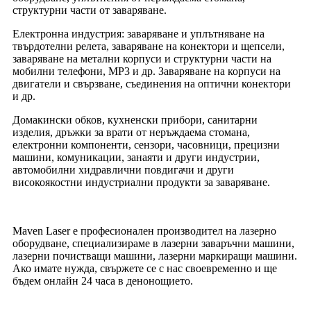
структурни части от заваряване.
Електронна индустрия: заваряване и уплътняване на
твърдотелни релета, заваряване на конектори и щепсели,
заваряване на метални корпуси и структурни части на
мобилни телефони, MP3 и др. Заваряване на корпуси на
двигатели и свързване, съединения на оптични конектори
и др.
Домакински обков, кухненски прибори, санитарни
изделия, дръжки за врати от неръждаема стомана,
електронни компоненти, сензори, часовници, прецизни
машини, комуникации, занаяти и други индустрии,
автомобилни хидравлични повдигачи и други
високоякостни индустриални продукти за заваряване.
Maven Laser е професионален производител на лазерно
оборудване, специализираме в лазерни заваръчни машини,
лазерни почистващи машини, лазерни маркиращи машини.
Ако имате нужда, свържете се с нас своевременно и ще
бъдем онлайн 24 часа в денонощието.