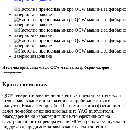
Настолна преносима микро QCW машина за фибърно лазерно
заваряване
Кратко описание:
QCW лазерните заваръчни апарати са идеални за точково и
шевно заваряване и приложения за пробиване с дълги
импулси. Компактен дизайн. Икономическата ефективност е
далеч по-добра от конвенционалните YAG възбудители,
благодарение на характеристики като ефективност на
електрооптичното преобразуване >30% и работа без нужда от
поддръжка, предимно за заваряване на тънкостенни