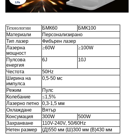
Технологии
БМК60
БМК100
Материали
Персонализирано
Тип лазер
Фибърен лазер
Лазерна
≥
60W
≥
100W
мощност
Пулсова
6J
10J
енергия
Честота
50Hz
Ширина на
0,5-50 мс
импулса
Режим
Пулс
Колебание
≤
1,5%
Лазерно петно
0,3-1,5 мм
Охлаждане
Вятър
Консумация
300W
500W
Захранване
110V-240V, 50/60Hz
Нетен размер
(Д)550 мм (Ш)300 мм (В)430 мм