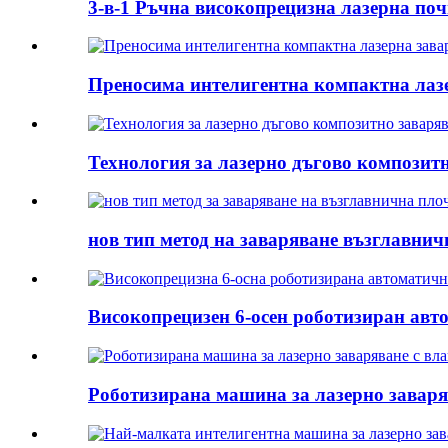
3-в-1 Ръчна високопрецизна лазерна поч
Преносима интелигентна компактна лаз
Технология за лазерно дъгово композит
нов тип метод на заваряване възглавнич
Високопрецизен 6-осен роботизиран авто
Роботизирана машина за лазерно заваря