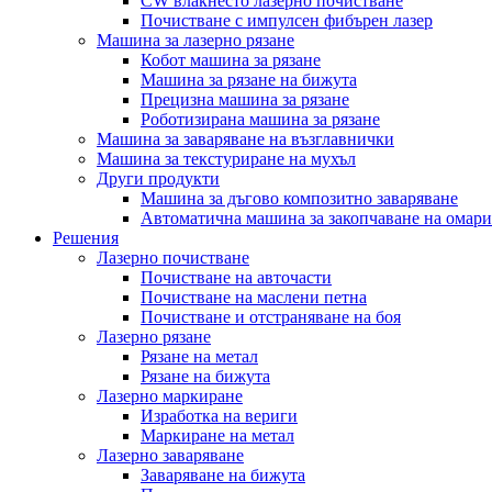
CW влакнесто лазерно почистване
Почистване с импулсен фибърен лазер
Машина за лазерно рязане
Кобот машина за рязане
Машина за рязане на бижута
Прецизна машина за рязане
Роботизирана машина за рязане
Машина за заваряване на възглавнички
Машина за текстуриране на мухъл
Други продукти
Машина за дъгово композитно заваряване
Автоматична машина за закопчаване на омари
Решения
Лазерно почистване
Почистване на авточасти
Почистване на маслени петна
Почистване и отстраняване на боя
Лазерно рязане
Рязане на метал
Рязане на бижута
Лазерно маркиране
Изработка на вериги
Маркиране на метал
Лазерно заваряване
Заваряване на бижута