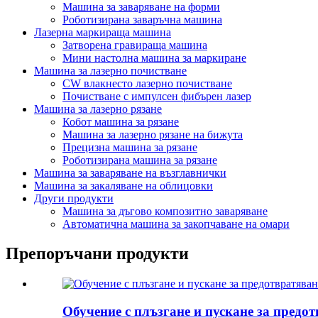
Машина за заваряване на форми
Роботизирана заваръчна машина
Лазерна маркираща машина
Затворена гравираща машина
Мини настолна машина за маркиране
Машина за лазерно почистване
CW влакнесто лазерно почистване
Почистване с импулсен фибърен лазер
Машина за лазерно рязане
Кобот машина за рязане
Машина за лазерно рязане на бижута
Прецизна машина за рязане
Роботизирана машина за рязане
Машина за заваряване на възглавнички
Машина за закаляване на облицовки
Други продукти
Машина за дъгово композитно заваряване
Автоматична машина за закопчаване на омари
Препоръчани продукти
Обучение с плъзгане и пускане за предот