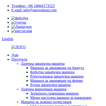
Телефон: +86 18664173525
E-mail: info@mavenlaser.com
English
Дом
Продукти
Лазерна заваръчна машина
Машина за заваряване на бижута
Коботна заваръчна машина
Роботизирана заваръчна машина
Машина за заваряване на форми
Ръчна заваръчна машина
Лазерна маркираща машина
Затворена гравираща машина
Мини настолна машина за маркиране
Машина за лазерно почистване