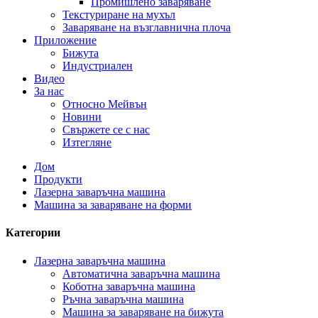
Промишлено заваряване
Текстуриране на мухъл
Заваряване на възглавнична плоча
Приложение
Бижута
Индустриален
Видео
За нас
Относно Мейвън
Новини
Свържете се с нас
Изтегляне
Дом
Продукти
Лазерна заваръчна машина
Машина за заваряване на форми
Категории
Лазерна заваръчна машина
Автоматична заваръчна машина
Коботна заваръчна машина
Ръчна заваръчна машина
Машина за заваряване на бижута