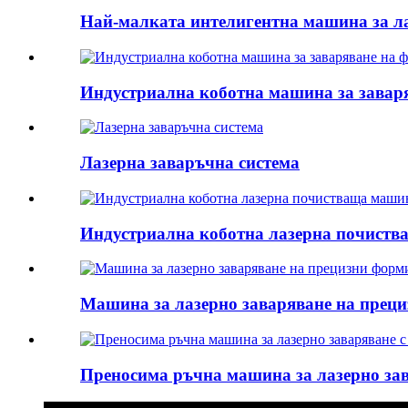
Най-малката интелигентна машина за ла
Индустриална коботна машина за завар
Лазерна заваръчна система
Индустриална коботна лазерна почист
Машина за лазерно заваряване на преци
Преносима ръчна машина за лазерно за