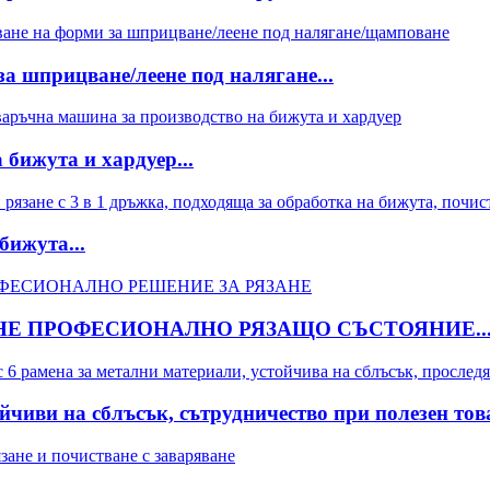
а шприцване/леене под налягане...
бижута и хардуер...
бижута...
НЕ ПРОФЕСИОНАЛНО РЯЗАЩО СЪСТОЯНИЕ..
чиви на сблъсък, сътрудничество при полезен това