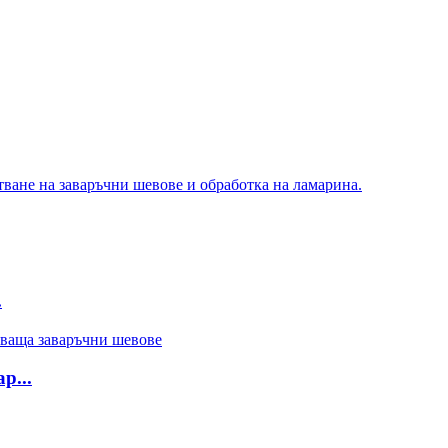
.
р...