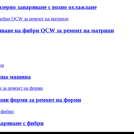
зерно заваряване с водно охлаждане
яване на фибри QCW за ремонт на матрици
ваща машина
зни форми за ремонт на форми
варяване с фибри