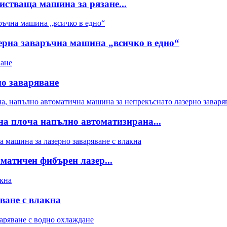
истваща машина за рязане...
ерна заваръчна машина „всичко в едно“
но заваряване
на плоча напълно автоматизирана...
матичен фибърен лазер...
ване с влакна