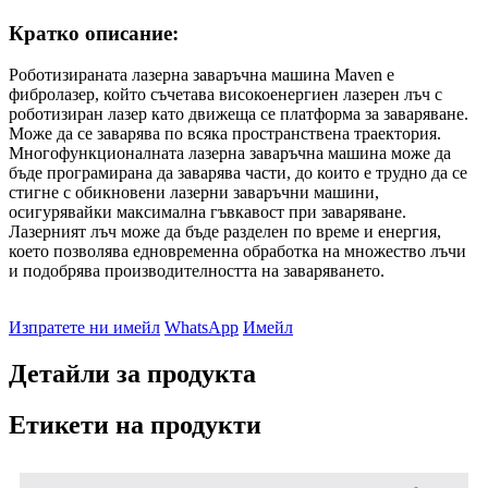
Кратко описание:
Роботизираната лазерна заваръчна машина Maven е
фибролазер, който съчетава високоенергиен лазерен лъч с
роботизиран лазер като движеща се платформа за заваряване.
Може да се заварява по всяка пространствена траектория.
Многофункционалната лазерна заваръчна машина може да
бъде програмирана да заварява части, до които е трудно да се
стигне с обикновени лазерни заваръчни машини,
осигурявайки максимална гъвкавост при заваряване.
Лазерният лъч може да бъде разделен по време и енергия,
което позволява едновременна обработка на множество лъчи
и подобрява производителността на заваряването.
Изпратете ни имейл
WhatsApp
Имейл
Детайли за продукта
Етикети на продукти