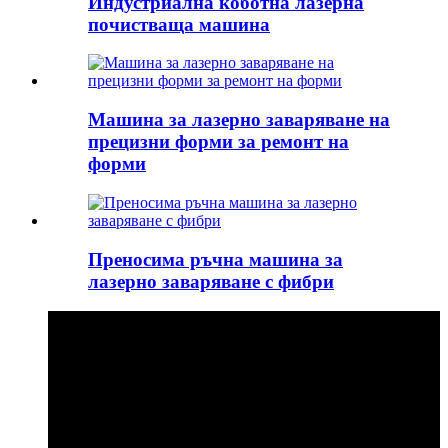
Индустриална коботна лазерна
почистваща машина
Машина за лазерно заваряване на
прецизни форми за ремонт на
форми
Преносима ръчна машина за
лазерно заваряване с фибри