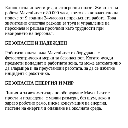
Еднократна инвестиция, дългосрочни ползи. Животът на
робота MavenLaser е 80 000 часа, което е еквивалентно на
повече от 9 години 24-часова непрекъсната работа. Това
значително спестява разходи за труд и управление на
персонала и решава проблеми като трудности при
набирането на персонал.
БЕЗОПАСЕН И НАДЕЖДЕН
Роботизираната ръка MavenLaser е оборудвана с
фотоелектрически мерки за безопасност. Когато чужди
предмети попаднат в работната зона, тя може автоматично
да алармира и да преустанови работата, за да се избегне
инцидент с работника.
БЕЗОПАСНА ЕНЕРГИЯ И МИР
Линията за автоматизирано оборудване MavenLaser е
проста и подредена, с малки размери, без шум, леко и
здраво роботно рамо, ниска консумация на енергия,
пестене на енергия и опазване на околната среда.