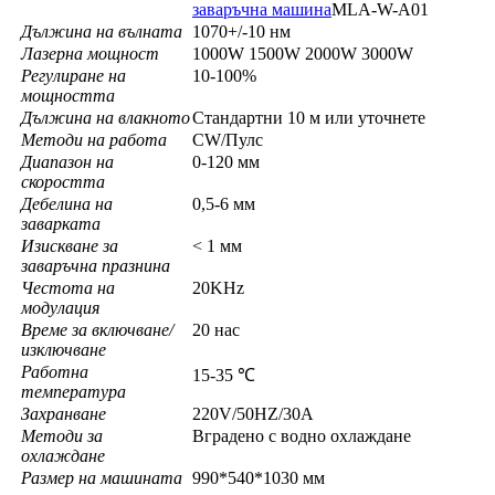
заваръчна машина
MLA-W-A01
Дължина на вълната
1070+/-10 нм
Лазерна мощност
1000W 1500W 2000W 3000W
Регулиране на
10-100%
мощността
Дължина на влакното
Стандартни 10 м или уточнете
Методи на работа
CW/Пулс
Диапазон на
0-120 мм
скоростта
Дебелина на
0,5-6 мм
заварката
Изискване за
< 1 мм
заваръчна празнина
Честота на
20KHz
модулация
Време за включване/
20 нас
изключване
Работна
15-35 ℃
температура
Захранване
220V/50HZ/30A
Методи за
Вградено с водно охлаждане
охлаждане
Размер на машината
990*540*1030 мм