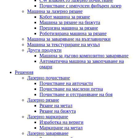
CW влакнесто лазерно почистване
Почистване с импулсен фибърен лазер
Машина за лазерно рязане
Кобот машина за рязане
Машина за рязане на бижута
Прецизна машина за рязане
Роботизирана машина за рязане
Машина за заваряване на възглавнички
Машина за текстуриране на мухъл
Други продукти
Машина за дъгово композитно заваряване
Автоматична машина за закопчаване на
омари
Решения
Лазерно почистване
Почистване на авточасти
Почистване на маслени петна
Почистване и отстраняване на боя
Лазерно рязане
Рязане на метал
Рязане на бижута
Лазерно маркиране
Изработка на вериги
Маркиране на метал
Лазерно заваряване