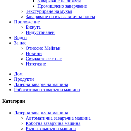
Заваряване на бижута
Промишлено заваряване
Текстуриране на мухъл
Заваряване на възглавнична плоча
Приложение
Бижута
Индустриален
Видео
За нас
Относно Мейвън
Новини
Свържете се с нас
Изтегляне
Дом
Продукти
Лазерна заваръчна машина
Роботизирана заваръчна машина
Категории
Лазерна заваръчна машина
Автоматична заваръчна машина
Коботна заваръчна машина
Ръчна заваръчна машина