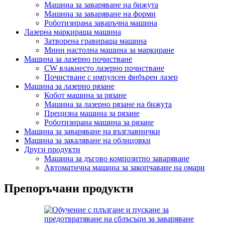
Машина за заваряване на бижута
Машина за заваряване на форми
Роботизирана заваръчна машина
Лазерна маркираща машина
Затворена гравираща машина
Мини настолна машина за маркиране
Машина за лазерно почистване
CW влакнесто лазерно почистване
Почистване с импулсен фибърен лазер
Машина за лазерно рязане
Кобот машина за рязане
Машина за лазерно рязане на бижута
Прецизна машина за рязане
Роботизирана машина за рязане
Машина за заваряване на възглавнички
Машина за закаляване на облицовки
Други продукти
Машина за дъгово композитно заваряване
Автоматична машина за закопчаване на омари
Препоръчани продукти