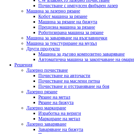
CW влакнесто лазерно почистване
Почистване с импулсен фибърен лазер
Машина за лазерно рязане
Кобот машина за рязане
Машина за рязане на бижута
Прецизна машина за рязане
Роботизирана машина за рязане
Машина за заваряване на възглавнички
Машина за текстуриране на мухъл
Други продукти
Машина за дъгово композитно заваряване
Автоматична машина за закопчаване на омари
Решения
Лазерно почистване
Почистване на авточасти
Почистване на маслени петна
Почистване и отстраняване на боя
Лазерно рязане
Рязане на метал
Рязане на бижута
Лазерно маркиране
Изработка на вериги
Маркиране на метал
Лазерно заваряване
Заваряване на бижута