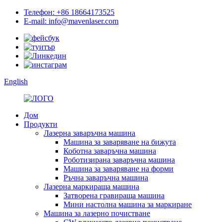
Телефон: +86 18664173525
E-mail: info@mavenlaser.com
English
Дом
Продукти
Лазерна заваръчна машина
Машина за заваряване на бижута
Коботна заваръчна машина
Роботизирана заваръчна машина
Машина за заваряване на форми
Ръчна заваръчна машина
Лазерна маркираща машина
Затворена гравираща машина
Мини настолна машина за маркиране
Машина за лазерно почистване