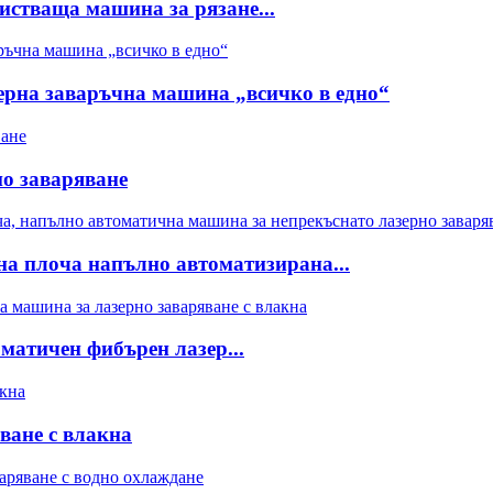
истваща машина за рязане...
ерна заваръчна машина „всичко в едно“
но заваряване
на плоча напълно автоматизирана...
матичен фибърен лазер...
ване с влакна