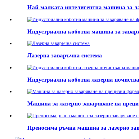
Най-малката интелигентна машина за ла
Индустриална коботна машина за завар
Лазерна заваръчна система
Индустриална коботна лазерна почист
Машина за лазерно заваряване на преци
Преносима ръчна машина за лазерно за