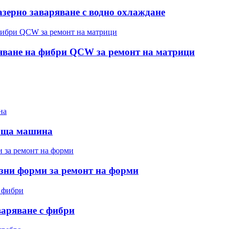
зерно заваряване с водно охлаждане
яване на фибри QCW за ремонт на матрици
ваща машина
зни форми за ремонт на форми
варяване с фибри