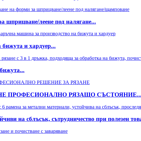
а шприцване/леене под налягане...
бижута и хардуер...
бижута...
НЕ ПРОФЕСИОНАЛНО РЯЗАЩО СЪСТОЯНИЕ..
чиви на сблъсък, сътрудничество при полезен това