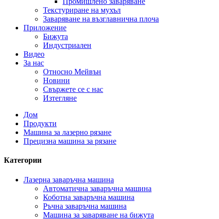
Промишлено заваряване
Текстуриране на мухъл
Заваряване на възглавнична плоча
Приложение
Бижута
Индустриален
Видео
За нас
Относно Мейвън
Новини
Свържете се с нас
Изтегляне
Дом
Продукти
Машина за лазерно рязане
Прецизна машина за рязане
Категории
Лазерна заваръчна машина
Автоматична заваръчна машина
Коботна заваръчна машина
Ръчна заваръчна машина
Машина за заваряване на бижута