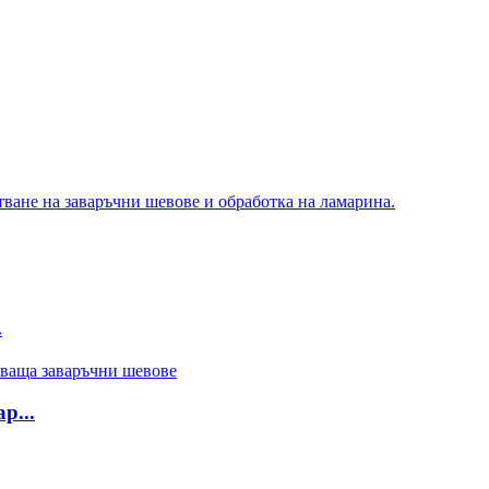
.
р...