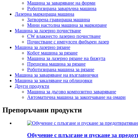
Машина за заваряване на форми
Роботизирана заваръчна машина
Лазерна маркираща машина
Затворена гравираща машина
Мини настолна машина за маркиране
Машина за лазерно почистване
CW влакнесто лазерно почистване
Почистване с импулсен фибърен лазер
Машина за лазерно рязане
Кобот машина за рязане
Машина за лазерно рязане на бижута
Прецизна машина за рязане
Роботизирана машина за рязане
Машина за заваряване на възглавнички
Машина за закаляване на облицовки
Други продукти
Машина за дъгово композитно заваряване
Автоматична машина за закопчаване на омари
Препоръчани продукти
Обучение с плъзгане и пускане за предот