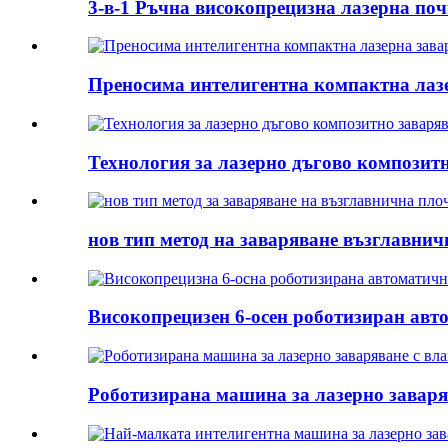
3-в-1 Ръчна високопрецизна лазерна поч
Преносима интелигентна компактна лаз
Технология за лазерно дъгово композит
нов тип метод на заваряване възглавнич
Високопрецизен 6-осен роботизиран авто
Роботизирана машина за лазерно заваря